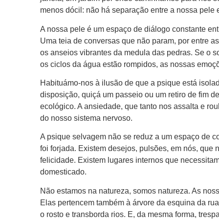
menos dócil: não há separação entre a nossa pele 
A nossa pele é um espaço de diálogo constante e
Uma teia de conversas que não param, por entre as 
os anseios vibrantes da medula das pedras. Se o so
os ciclos da água estão rompidos, as nossas emoçõ
Habituámo-nos à ilusão de que a psique está isola
disposição, quiçá um passeio ou um retiro de fim d
ecológico. A ansiedade, que tanto nos assalta e roub
do nosso sistema nervoso.
A psique selvagem não se reduz a um espaço de cog
foi forjada. Existem desejos, pulsões, em nós, que 
felicidade. Existem lugares internos que necessitam
domesticado.
Não estamos na natureza, somos natureza. As nossas
Elas pertencem também à árvore da esquina da rua,
o rosto e transborda rios. E, da mesma forma, trespa