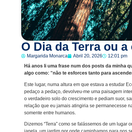
O Dia da Terra ou a
Margarida Monarca
Abril 20, 2026
12:01 pm
Há anos li uma frase num dos posts da minha qu
algo como: “não te esforces tanto para ascender.
Este lugar, numa altura em que estava a estudar 
pedaço a pedaço, devolveu-me uma paisagem intern
o verdadeiro solo do crescimento e pediam suor, sa
relação que eu jamais atingiria se permanecesse n
somente entre humanos.
Dizemos “Terra” como se falássemos de um lugar o
janela, um jardim por onde caminhamos para nos s