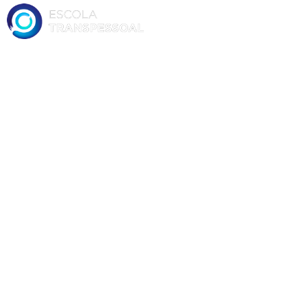
ESCOLA TRANSPESSOAL
Amor é
®evolução
Cursos | Atividades | Desenvolvimento
pessoal