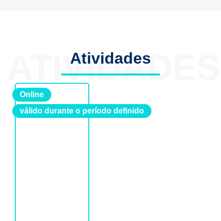
ATIVIDADES
Atividades
DE 3
Online
válido durante o período definido
JUNH
O
2026
ATÉ
FINAL