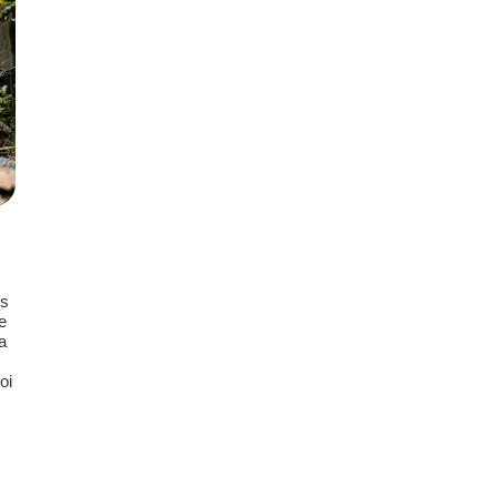
ns
e
a
oi