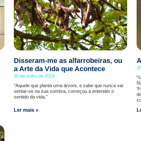
Disseram-me as alfarrobeiras, ou
A
a Arte da Vida que Acontece
25
30 de Julho de 2024
“
Nã
“Aquele que planta uma árvore, e sabe que nunca vai
‘F
sentar-se na sua sombra, começou a entender o
de
sentido da vida.”
co
Ler mais »
L