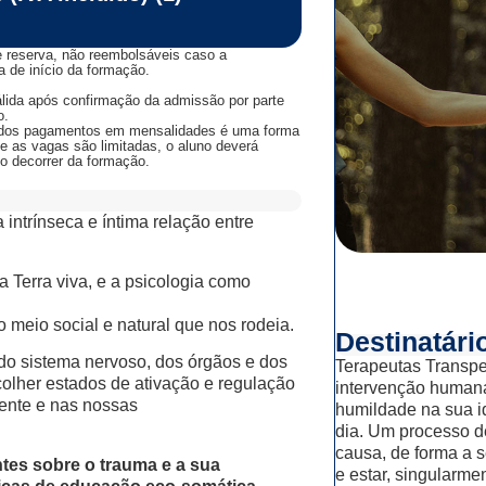
e reserva, não reembolsáveis caso a
a de início da formação.
válida após confirmação da admissão por parte
o.
dos pagamentos em mensalidades é uma forma
e as vagas são limitadas, o aluno deverá
no decorrer da formação.
 a intrínseca e íntima relação entre
 Terra viva, e a psicologia como
meio social e natural que nos rodeia.
Destinatári
do sistema nervoso, dos órgãos e dos
Terapeutas Transpes
colher estados de ativação e regulação
intervenção humana
mente e nas nossas
humildade na sua id
dia. Um processo d
causa, de forma a s
ntes sobre o trauma e a sua
e estar, singularm