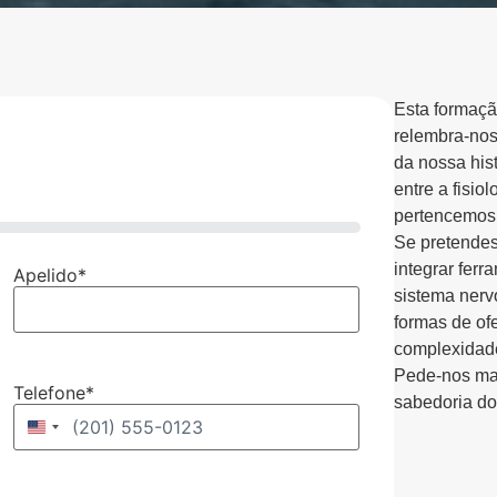
Esta formaçã
relembra-nos
da nossa hist
entre a fisio
pertencemos
Se pretendes
integrar ferr
Apelido
*
sistema nerv
formas de of
complexidades
Pede-nos mai
Telefone
*
sabedoria do
Estados Unidos +1