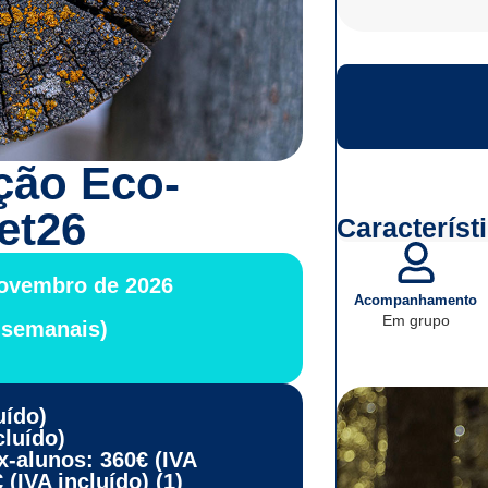
ção Eco-
et26
Característ
 Novembro de 2026
Acompanhamento
Em grupo
 semanais)
uído)
cluído)
x-alunos: 360€ (IVA
(IVA incluído) (1)