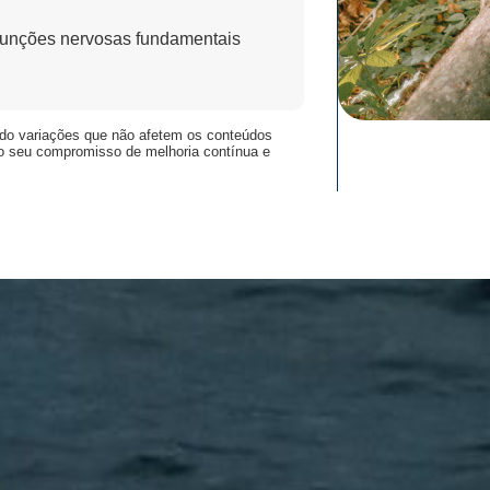
 funções nervosas fundamentais
indo variações que não afetem os conteúdos
o seu compromisso de melhoria contínua e