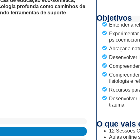
icas de educação eco-somática,
 ecologia profunda como caminhos de
ndo ferramentas de suporte
Objetivos
Entender a rel
Experimentar 
psicoemocional
Abraçar a nat
Desenvolver l
Compreender 
Compreender a
fisiologia e 
Recursos para
Desenvolver 
trauma.
O que vais 
12 Sessões O
Aulas online 