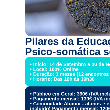
Pilares da Educa
Psico-somática s
• Início: 14 de Setembro a 30 de
• Local: 100% Online
• Duração: 3 meses (12 encontros
• Horário: Das 18h às 19h30
• Público em Geral: 390€ (IVA incl
• Pagamento mensal: 130€ (IVA in
• Comunidade Alumni - alunos e e
incluído) Pagamento mensal: 120€ 