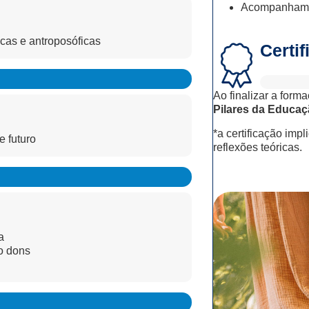
Acompanhamen
cas e antroposóficas
Certi
Ao finalizar a forma
Pilares da Educa
*a certificação imp
e futuro
reflexões teóricas.
a
o dons