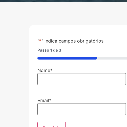
"
*
" indica campos obrigatórios
Passo
1
de
3
33%
Nome
*
Email
*