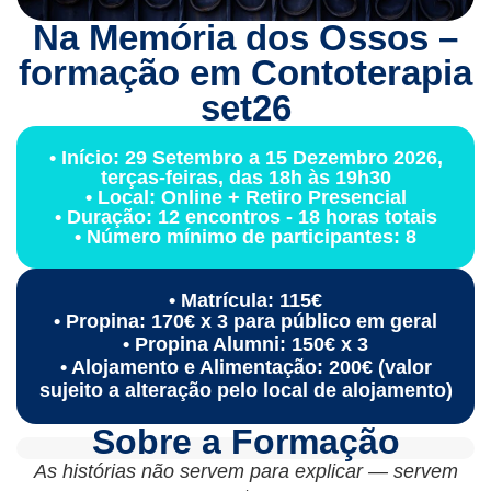
Na Memória dos Ossos –
formação em Contoterapia
set26
• Início: 29 Setembro a 15 Dezembro 2026,
terças-feiras, das 18h às 19h30
• Local: Online + Retiro Presencial
• Duração: 12 encontros - 18 horas totais
• Número mínimo de participantes: 8
• Matrícula: 115€
• Propina: 170€ x 3 para público em geral
• Propina Alumni: 150€ x 3
• Alojamento e Alimentação: 200€ (valor
sujeito a alteração pelo local de alojamento)
Sobre a Formação
As histórias não servem para explicar — servem